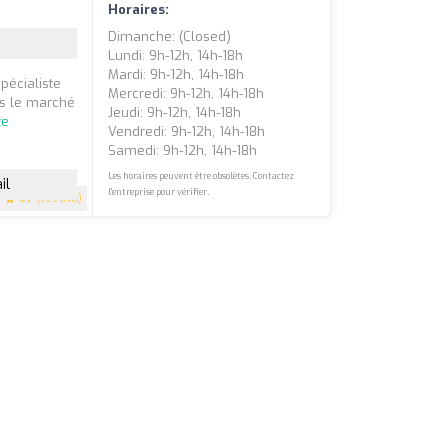
Horaires:
Dimanche: (closed)
Lundi: 9h-12h, 14h-18h
Mardi: 9h-12h, 14h-18h
pécialiste
Mercredi: 9h-12h, 14h-18h
ns le marché
Jeudi: 9h-12h, 14h-18h
te
Vendredi: 9h-12h, 14h-18h
Samedi: 9h-12h, 14h-18h
Les horaires peuvent être obsolètes. Contactez
il
l'entreprise pour vérifier.
4.7
(199 avis)