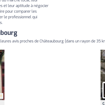
e du marché local, leur
s et leur aptitude à négocier
aire pour comparer les
ner le professionnel qui
s.
ubourg
lleures avis proches de Châteaubourg (dans un rayon de 35 k
7)
C