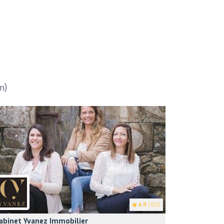
m)
4.9
(102)
abinet Yvanez Immobilier