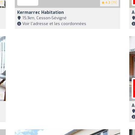
7)
4.2
(79)
Kermarrec Habitation
A
15,1km, Cesson-Sévigné
Voir l'adresse et les coordonnées
1)
A