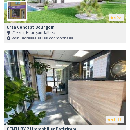
4
(53)
Créa Concept Bourgoin
21,6km, Bourgoin-Jallieu
Voir l'adresse et les coordonnées
4.3
(86)
CENTURY 21 Immobilier Batigimm