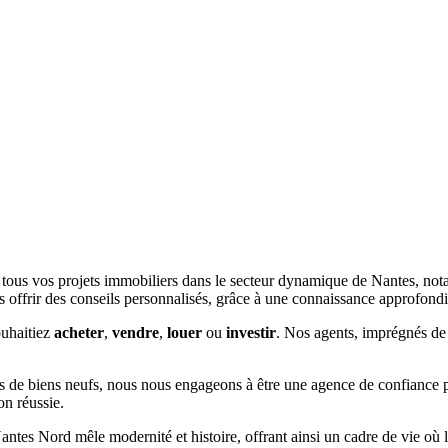
er tous vos projets immobiliers dans le secteur dynamique de Nantes, no
s offrir des conseils personnalisés, grâce à une connaissance approfond
ouhaitiez
acheter
,
vendre
,
louer
ou
investir
. Nos agents, imprégnés de l
es de biens neufs, nous nous engageons à être une agence de confiance pou
on réussie.
tes Nord mêle modernité et histoire, offrant ainsi un cadre de vie où l