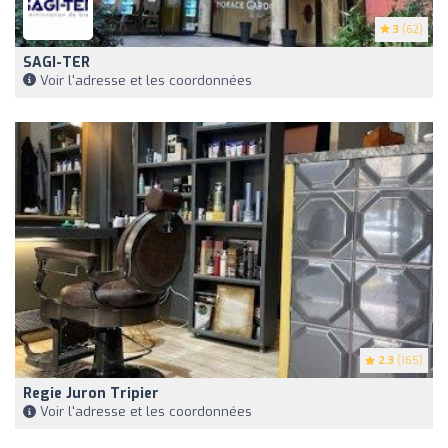
3
(62)
SAGI-TER
Voir l'adresse et les coordonnées
2.3
(165)
Regie Juron Tripier
Voir l'adresse et les coordonnées