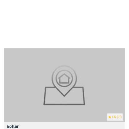
1.6
(71)
Sollar