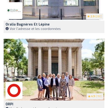
2.9
(200)
Oralia Bagnères Et Lépine
Voir l'adresse et les coordonnées
4.9
(198)
ORPI