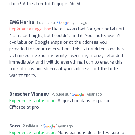
choix! A tres bientot l'equipe. Mr M.
EMG Harita
Publiée sur
1 year ago
Expérience négative:
Hello. I searched for your hotel until
4 a.m. last night, but I couldn't find it. Your hotel wasn't
available on Google Maps or at the address you
provided for your reservation. This is fraudulent and has
victimized me and my family. I want my money refunded
immediately, and I will do everything I can to ensure this. I
took photos and videos at your address, but the hotel
wasn't there.
Drescher Vianney
Publiée sur
1 year ago
Expérience fantastique:
Acquisition dans le quartier
Efficace et pro
Soco
Publiée sur
1 year ago
Expérience fantastique:
Nous partions défaitistes suite à