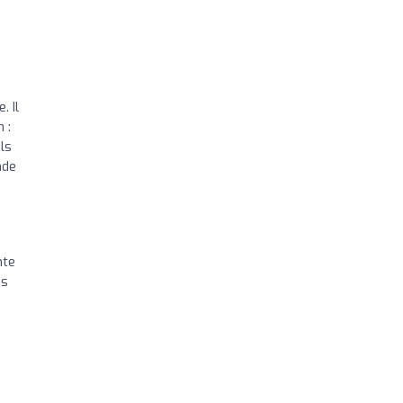
. Il
 :
ils
nde
nte
ns