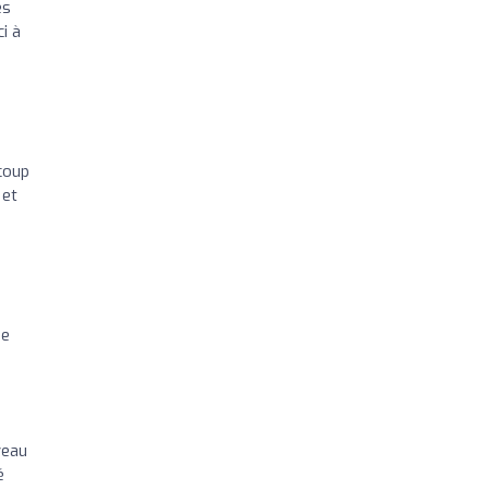
es
i à
coup
 et
Je
veau
é