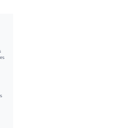
s
les
es