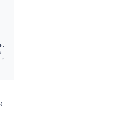
ts
e
 de
s)