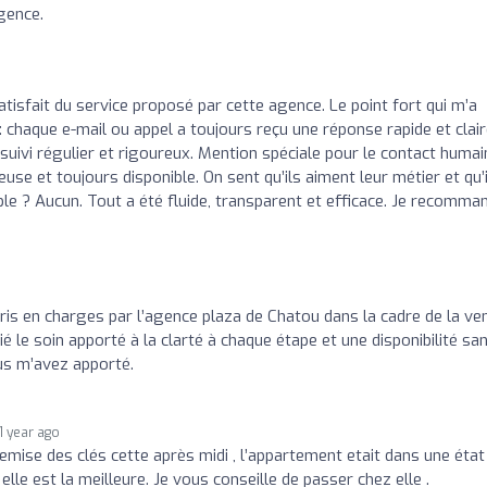
gence.
tisfait du service proposé par cette agence. Le point fort qui m’a
: chaque e-mail ou appel a toujours reçu une réponse rapide et claire
uivi régulier et rigoureux. Mention spéciale pour le contact humain
euse et toujours disponible. On sent qu’ils aiment leur métier et qu’
aible ? Aucun. Tout a été fluide, transparent et efficace. Je recomma
e pris en charges par l’agence plaza de Chatou dans la cadre de la ve
é le soin apporté à la clarté à chaque étape et une disponibilité sa
ous m’avez apporté.
1 year ago
remise des clés cette après midi , l’appartement etait dans une état
lle est la meilleure. Je vous conseille de passer chez elle .