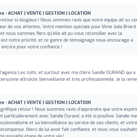
tes • ACHAT | VENTE | GESTION | LOCATION
etour si élogieux ! Nous sommes ravis que notre équipe ait su vo
teur de vos attentes. Votre mention spéciale pour Mme Julia Briard
et nous sommes fiers qu’elle ait pu vous réconcilier avec la
n est notre priorité, et ce genre de témoignage nous encourage à
i encore pour votre confiance !
l’agence Les toits, et surtout avec ma chère Sandie DURAND qui a
personne altruiste, bienveillante et très professionnelle. Je la reme
tes • ACHAT | VENTE | GESTION | LOCATION
gnifique retour ! Nous sommes ravis d’apprendre que votre expér
t particulièrement avec Sandie Durand, a été si positive. Sandie me
ssionnalisme et sa bienveillance au service de ses clients, et votr
 récompense. Merci de lui avoir fait confiance, et nous vous souhai
e nouvelle étape de votre vie !