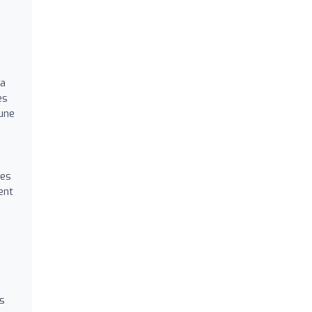
la
es
 une
ées
ent
es