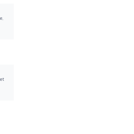
e,
et