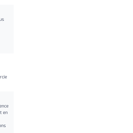
us
rcie
ience
t en
e
tons